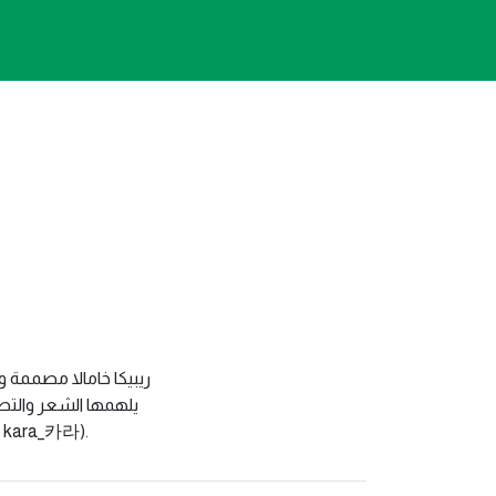
ريبيكا خامالا مصممة 
يلهمها الشعر والتصو
من عملها على منصات التواصل ا