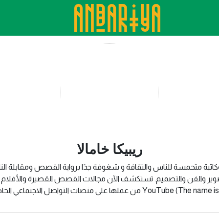
ريبيكا خامالا
وكاتبة متحمسة للناس والثقافة و شغوفة جدًا برواية القصص ومقابلة ا
ير والفن والتصميم. تستكشف الآن مجالات القصص القصيرة والأفلام وال
لاجتماعي الخاصة بها وقناة YouTube (The name is kara_카라).